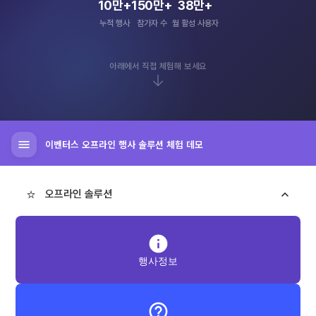
10만+
150만+
38만+
누적 행사
참가자 수
월 활성 사용자
아래에서 직접 체험해 보세요
menu
이벤터스 오프라인 행사 솔루션 체험 데모
⭐
keyboard_arrow_up
오프라인 솔루션
info
행사정보
help_outline