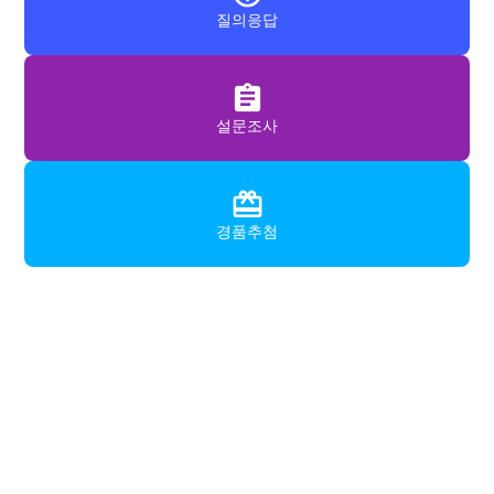
질의응답
assignment
설문조사
card_giftcard
경품추첨