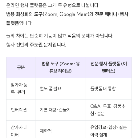
온라인 행사 플랫폼은 크게 두 유형으로 나뉩니다.
범용 화상회의 도구
(Zoom, Google Meet)와
전문 웨비나·행사
플랫폼
입니다.
둘의 차이는 단순히 기능이 많고 적음의 문제가 아닙니다.
행사 전반의
주도권
문제입니다.
범용 도구 (Zoom·유
전문 행사 플랫폼 (이
구분
튜브 라이브)
벤터스)
참가자 등
별도 폼 필요
플랫폼 내 통합
록·관리
Q&A·투표·경품추
인터랙션
기본 채팅·손들기
첨·설문
참가자 데
유입경로·입장·질문
제한적
이터
이력 집계