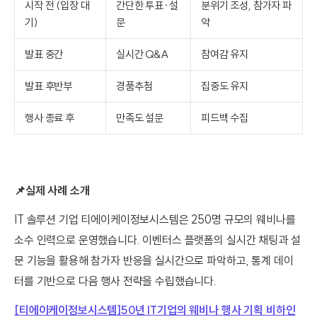
시작 전 (입장 대
간단한 투표·설
분위기 조성, 참가자 파
기)
문
악
발표 중간
실시간 Q&A
참여감 유지
발표 후반부
경품추첨
집중도 유지
행사 종료 후
만족도 설문
피드백 수집
📌실제 사례 소개
IT 솔루션 기업 티에이케이정보시스템은 250명 규모의 웨비나를
소수 인력으로 운영했습니다. 이벤터스 플랫폼의 실시간 채팅과 설
문 기능을 활용해 참가자 반응을 실시간으로 파악하고, 통계 데이
터를 기반으로 다음 행사 전략을 수립했습니다.
[티에이케이정보시스템]50년 IT기업의 웨비나 행사 기획 비하인